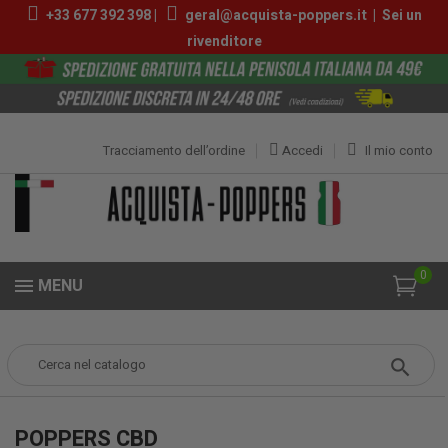
+33 677 392 398 |
geral@acquista-poppers.it
|
Sei un
rivenditore
Tracciamento dell’ordine
Accedi
Il mio conto
0
MENU
Popper
MARCHE
Poppers CBD
POPPERS CBD