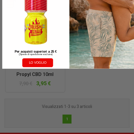
Per acquisti superiori a 25 €
(
Spese di spedizione escluse)
AGGIUNGI AL CARRELLO
LO VOGLIO
Propyl CBD 10ml
3,95 €
7,90 €
Visualizzati 1-3 su 3 articoli
1