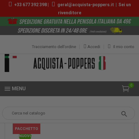
+33 677 392 398 |
geral@acquista-poppers.it
|
Sei un
rivenditore
Tracciamento dell’ordine
Accedi
Il mio conto
0
MENU
Popper
Confezioni Offerta
Pack Amyl CBD 10ml
PACCHETTO
NUOVO