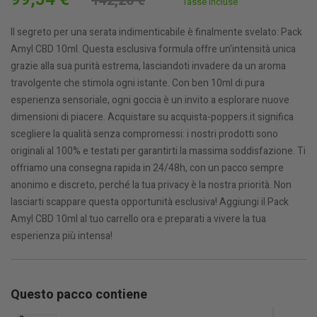
142,20 €
Tasse incluse
Il segreto per una serata indimenticabile è finalmente svelato: Pack
Amyl CBD 10ml. Questa esclusiva formula offre un'intensità unica
grazie alla sua purità estrema, lasciandoti invadere da un aroma
travolgente che stimola ogni istante. Con ben 10ml di pura
esperienza sensoriale, ogni goccia è un invito a esplorare nuove
dimensioni di piacere. Acquistare su acquista-poppers.it significa
scegliere la qualità senza compromessi: i nostri prodotti sono
originali al 100% e testati per garantirti la massima soddisfazione. Ti
offriamo una consegna rapida in 24/48h, con un pacco sempre
anonimo e discreto, perché la tua privacy è la nostra priorità. Non
lasciarti scappare questa opportunità esclusiva! Aggiungi il Pack
Amyl CBD 10ml al tuo carrello ora e preparati a vivere la tua
esperienza più intensa!
Questo pacco contiene