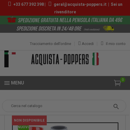
+33 677 392 398 |
geral@acquista-poppers.it
|
Sei un
rivenditore
Tracciamento dell’ordine
Accedi
Il mio conto
0
MENU
Popper
Poppers Bergamo
NON DISPONIBILE
NUOVO