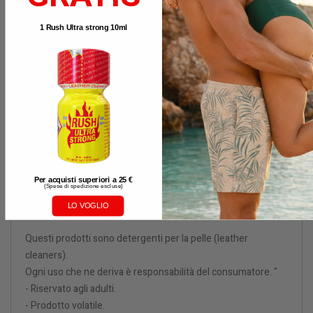
1 Rush Ultra strong 10ml
CONDIVIDI
Avvisami quando disponibile
DESCRIZIONE
Per acquisti superiori a 25 €
(
Spese di spedizione escluse)
DETTAGLI DEL PRODOTTO
LO VOGLIO
Questi prodotti sono detergenti per la pelle (leather
cleaners).
Ogni uso che ne deriva è responsabilità del consumatore. "
- Riservato agli adulti.
- Prodotto volatile.