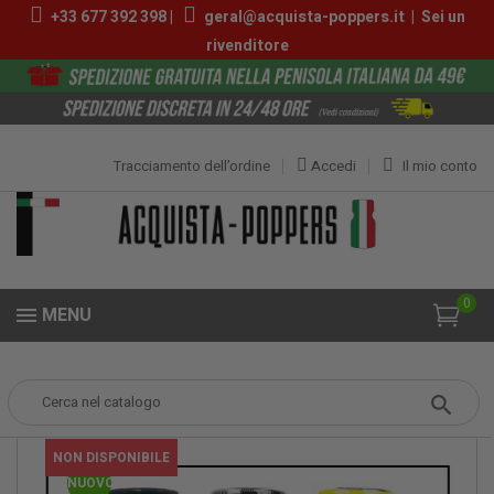
+33 677 392 398 |
geral@acquista-poppers.it
|
Sei un
rivenditore
Tracciamento dell’ordine
Accedi
Il mio conto
0
MENU
Popper
Poppers Sicilia
NON DISPONIBILE
NUOVO