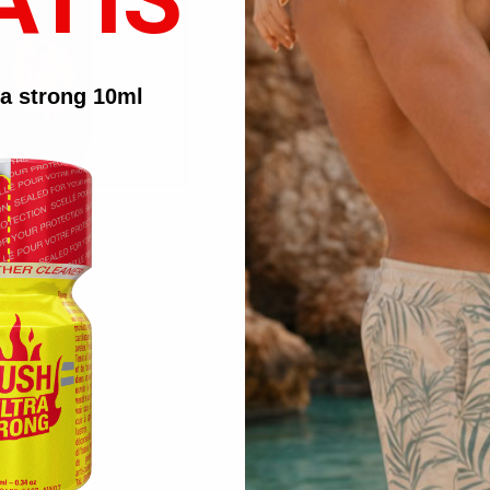
ATIS
CONDIVIDI
ra strong 10ml
Avv
Solo vendemos leather cleaners con 