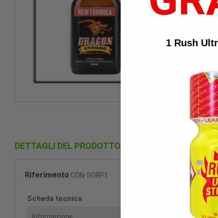
GR
1 Rush Ult
DETTAGLI DEL PRODOTTO
Riferimento
CON-SORP1
Scheda tecnica
Informazione