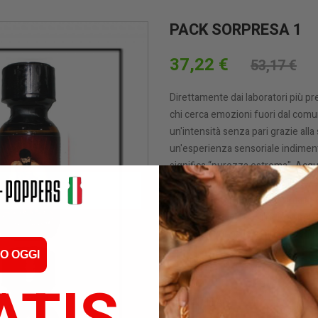
PACK SORPRESA 1
37,22 €
53,17 €
Direttamente dai laboratori più pr
chi cerca emozioni fuori dal comu
un'intensità senza pari grazie al
un'esperienza sensoriale indiment
significa “purezza estrema". Acqui
nostra spedizione avviene in 24/
discreto, garantendo massima ris
per offrirti solo il meglio. Non p
che la tua curiosità venga appagat
O OGGI
QUANTITÀ