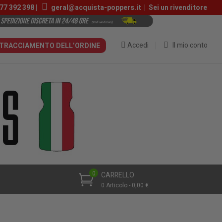
77 392 398 |
geral@acquista-poppers.it
|
Sei un rivenditore
Accedi
Il mio conto
TRACCIAMENTO DELL’ORDINE
0
CARRELLO
0 Articolo - 0,00 €