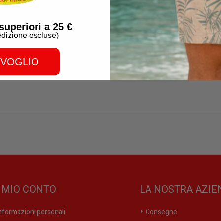
a utilizada en su fabricación es d
superiori a 25 €
dizione escluse)
Debe ser almacenado entre 8°C y 12°
e este producto para el consumo h
idor cualquier uso derivado del pr
 VOGLIO
L MIO CONTO
LA NOSTRA AZIE
nformazioni personali
Consegne