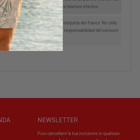
e la mejor calidad para mantener los mismos efectos.
C. Siga las instrucciones de la etiqueta del frasco. No utilic
umano.. No inhalar. No ingerir. Es responsabilidad del consum
oducto.
NDA
NEWSLETTER
Puoi cancellare la tua iscrizione in qualsiasi