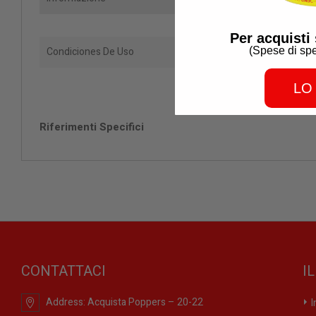
Per acquisti 
(
Spese di spe
Condiciones De Uso
LO
Riferimenti Specifici
CONTATTACI
I
Address:
Acquista Poppers – 20-22
I