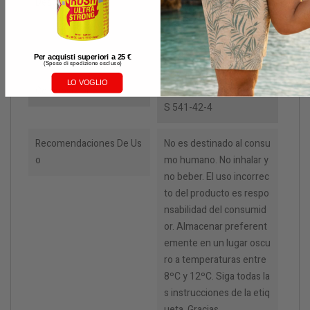
Descrizione
Original y Fuerte Leather
Cleaner
Contenuto
25ml x 18 botellas
Per acquisti superiori a 25 €
(
Spese di spedizione escluse)
LO VOGLIO
Composizione
Nitrito de isopropilo - CA
S 541-42-4
Recomendaciones De Us
No es destinado al consu
O
mo humano. No inhalar y
no beber. El uso incorrec
to del producto es respo
nsabilidad del consumid
or. Almacenar preferent
emente en un lugar oscu
ro a temperaturas entre
8ºC y 12ºC. Siga todas la
s instrucciones de la etiq
ueta. Gracias.