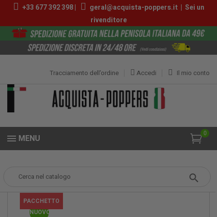
+33 677 392 398 |
geral@acquista-poppers.it
|
Sei un
rivenditore
Tracciamento dell’ordine
Accedi
Il mio conto
0
MENU
Popper
Confezioni Offerta
Pack Booster 25ml
PACCHETTO
NUOVO