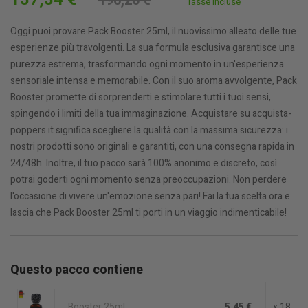
196,20 €
Tasse incluse
Oggi puoi provare Pack Booster 25ml, il nuovissimo alleato delle tue
esperienze più travolgenti. La sua formula esclusiva garantisce una
purezza estrema, trasformando ogni momento in un'esperienza
sensoriale intensa e memorabile. Con il suo aroma avvolgente, Pack
Booster promette di sorprenderti e stimolare tutti i tuoi sensi,
spingendo i limiti della tua immaginazione. Acquistare su acquista-
poppers.it significa scegliere la qualità con la massima sicurezza: i
nostri prodotti sono originali e garantiti, con una consegna rapida in
24/48h. Inoltre, il tuo pacco sarà 100% anonimo e discreto, così
potrai goderti ogni momento senza preoccupazioni. Non perdere
l'occasione di vivere un'emozione senza pari! Fai la tua scelta ora e
lascia che Pack Booster 25ml ti porti in un viaggio indimenticabile!
Questo pacco contiene
Booster 25ml
5,45 €
x 18