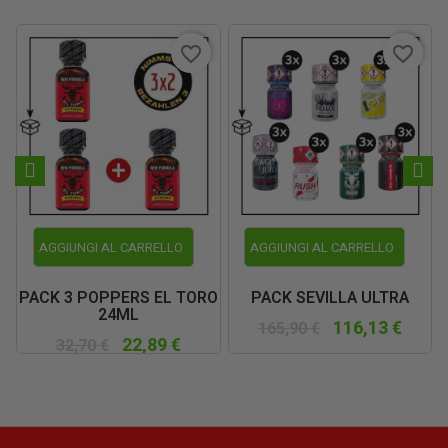
favorite_border
favorite_border
AGGIUNGI AL CARRELLO
AGGIUNGI AL CARRELLO
PACK 3 POPPERS EL TORO
PACK SEVILLA ULTRA
24ML
116,13 €
165,90 €
22,89 €
32,70 €