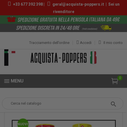
+33 677 392 398 |
geral@acquista-poppers.it
|
Sei un
rivenditore
Tracciamento dell’ordine
Accedi
Il mio conto
0
MENU
Popper
Migliori Poppers Packs
Pack Popper Madrid
NUOVO