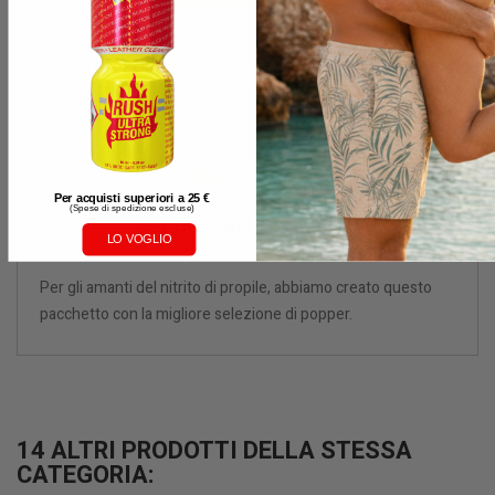
CONDIVIDI
DESCRIZIONE
Per acquisti superiori a 25 €
(
Spese di spedizione escluse)
DETTAGLI DEL PRODOTTO
LO VOGLIO
Per gli amanti del nitrito di propile, abbiamo creato questo
pacchetto con la migliore selezione di popper.
14 ALTRI PRODOTTI DELLA STESSA
CATEGORIA: