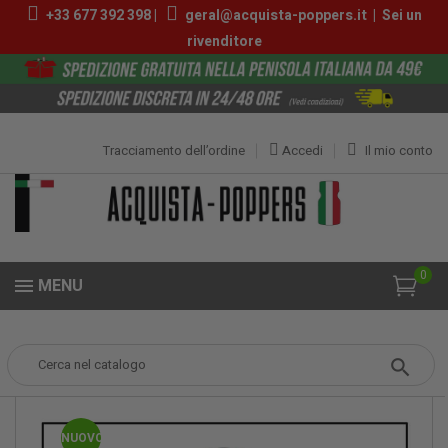
+33 677 392 398 |
geral@acquista-poppers.it
|
Sei un
rivenditore
Tracciamento dell’ordine
Accedi
Il mio conto
0
MENU
Popper
Migliori Poppers Packs
PACK 4 POPPERS RISE UP 10ML
NUOVO