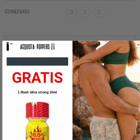
CONDIVIDI
DESCRIZIONE
DETTAGLI DEL PRODOTTO
GRATIS
Dopo lo splendido successo di Poppers Quick Silver Skull
25ml con amilo, ti offriamo finalmente il Gold Skull con
Pentyl.
1 Rush Ultra strong 10ml
I popper Gold Skull contengono uno dei nitriti di petyl più
potenti al mondo. Il loro piacevole odore leggermente dolce
e i loro effetti ultraforti non sono privi di carattere; i clienti
abituali saranno lieti di trovare un agente euforico
ultrapotente e di grande qualità in questo magnifico flacone.