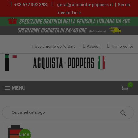
+33 677 392 398 |
geral@acquista-poppers.it
|
Sei un
rivenditore
Tracciamento dell’ordine
Accedi
Il mio conto
0
MENU
Popper
Poppers Grandi
Gold Skull 25ml
NUOVO