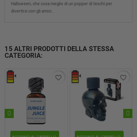
Halloween, che cosa meglio di un popper di teschi per
divertirsi con gli amici...
15 ALTRI PRODOTTI DELLA STESSA
CATEGORIA:
favorite_border
favorite_border
AGGIUNGI AL CARRELLO
AGGIUNGI AL CARRELLO