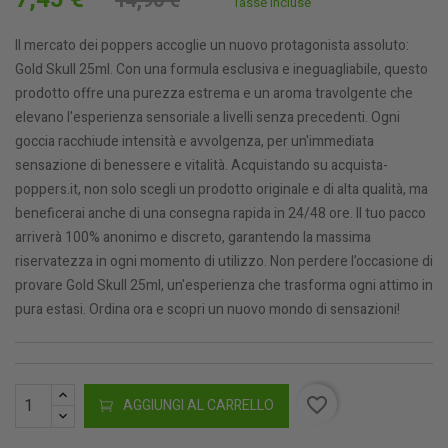
14,90 €
Tasse incluse
Il mercato dei poppers accoglie un nuovo protagonista assoluto:
Gold Skull 25ml. Con una formula esclusiva e ineguagliabile, questo
prodotto offre una purezza estrema e un aroma travolgente che
elevano l'esperienza sensoriale a livelli senza precedenti. Ogni
goccia racchiude intensità e avvolgenza, per un'immediata
sensazione di benessere e vitalità. Acquistando su acquista-
poppers.it, non solo scegli un prodotto originale e di alta qualità, ma
beneficerai anche di una consegna rapida in 24/48 ore. Il tuo pacco
arriverà 100% anonimo e discreto, garantendo la massima
riservatezza in ogni momento di utilizzo. Non perdere l’occasione di
provare Gold Skull 25ml, un'esperienza che trasforma ogni attimo in
pura estasi. Ordina ora e scopri un nuovo mondo di sensazioni!
favorite_border
AGGIUNGI AL CARRELLO