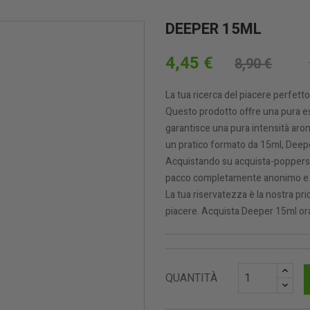
DEEPER 15ML
4,45 €
8,90 €
La tua ricerca del piacere perfett
Questo prodotto offre una pura es
garantisce una pura intensità aro
un pratico formato da 15ml, Deep
Acquistando su acquista-poppers.it
pacco completamente anonimo e disc
La tua riservatezza è la nostra pr
piacere. Acquista Deeper 15ml ora 
QUANTITÀ