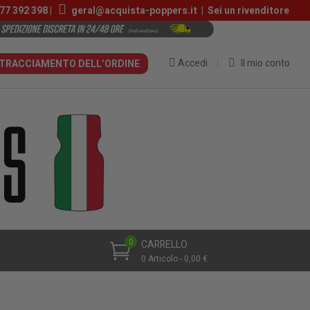
77 392 398 |
geral@acquista-poppers.it
|
Sei un rivenditore
Accedi
Il mio conto
TRACCIAMENTO DELL’ORDINE
0
CARRELLO
0 Articolo - 0,00 €