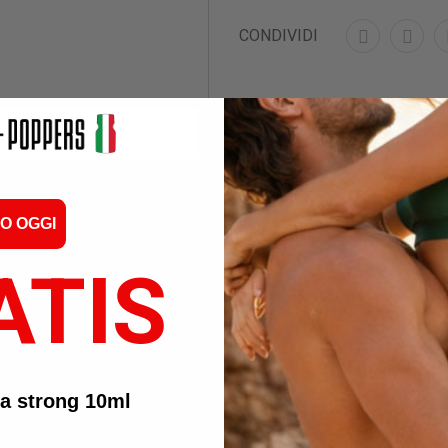
CONDIVIDI
O OGGI
ATIS
ra strong 10ml