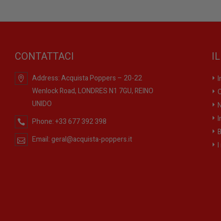
CONTATTACI
I
Address:
Acquista Poppers – 20-22
I
Wenlock Road, LONDRES N1 7GU, REINO
O
UNIDO
N
I
Phone:
+33 677 392 398
B
Email:
geral@acquista-poppers.it
I