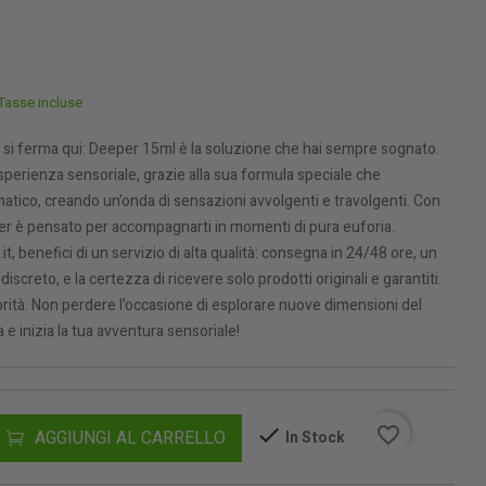
Tasse incluse
o si ferma qui: Deeper 15ml è la soluzione che hai sempre sognato.
perienza sensoriale, grazie alla sua formula speciale che
matico, creando un'onda di sensazioni avvolgenti e travolgenti. Con
er è pensato per accompagnarti in momenti di pura euforia.
, benefici di un servizio di alta qualità: consegna in 24/48 ore, un
reto, e la certezza di ricevere solo prodotti originali e garantiti.
iorità. Non perdere l’occasione di esplorare nuove dimensioni del
e inizia la tua avventura sensoriale!
favorite_border
AGGIUNGI AL CARRELLO
In Stock