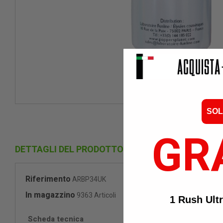
SOL
GR
DETTAGLI DEL PRODOTTO
Riferimento
ARBP34UK
In magazzino
9363 Articoli
1 Rush Ult
Scheda tecnica