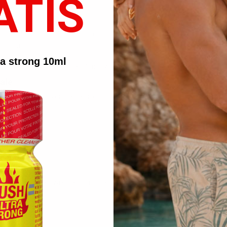
ATIS
mente potente.
lizzo preciso e controllato.
nto polare e l’aria di montagna.
e distintiva.
ra strong 10ml
isce freschezza estrema e stimolazione profonda, creando un contrasto 
iale
ca qualcosa di diverso e deciso:
tanti.
aversa il corpo.
ù dinamici.
ell’esperienza senza eccessi, mantenendo sempre il controllo.
 indicazioni: