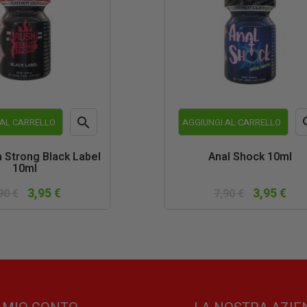

 AL CARRELLO
AGGIUNGI AL CARRELLO
Anteprima
An
a Strong Black Label
Anal Shock 10ml
10ml
3,95 €
3,95 €
90 €
7,90 €