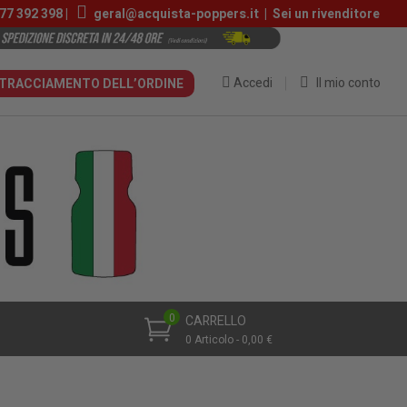
77 392 398 |
geral@acquista-poppers.it
|
Sei un rivenditore
Accedi
Il mio conto
TRACCIAMENTO DELL’ORDINE
0
CARRELLO
0 Articolo - 0,00 €