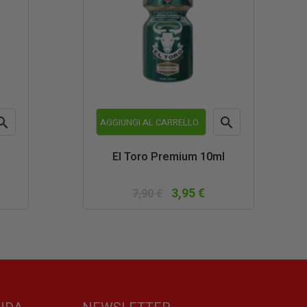


AGGIUNGI AL CARRELLO
teprima
Anteprima
El Toro Premium 10ml
3,95 €
7,90 €