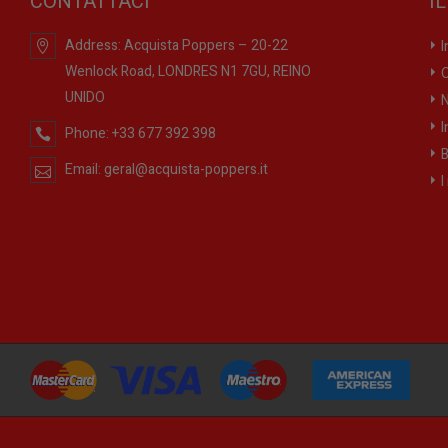
CONTATTACI
I
Address:
Acquista Poppers – 20-22
I
Wenlock Road, LONDRES N1 7GU, REINO
O
UNIDO
N
I
Phone:
+33 677 392 398
B
Email:
geral@acquista-poppers.it
I