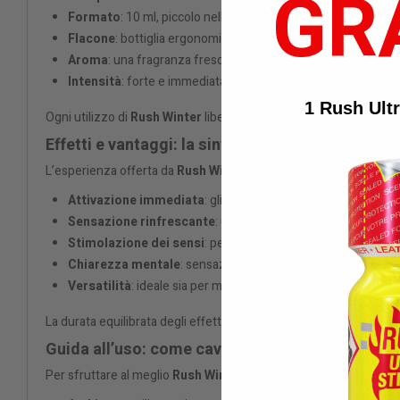
GR
Formato
: 10 ml, piccolo nelle dimensioni ma sorprendente
Flacone
: bottiglia ergonomica in vetro, progettata per un uti
Aroma
: una fragranza fresca e penetrante che richiama il ve
Intensità
: forte e immediata, con una sensazione rinfrescant
1 Rush Ult
Ogni utilizzo di
Rush Winter
libera una carica sensoriale che un
Effetti e vantaggi: la sinfonia del freddo sensor
L’esperienza offerta da
Rush Winter 10 ml
è pensata per chi cer
Attivazione immediata
: gli effetti si manifestano in pochi is
Sensazione rinfrescante
: un’ondata di freschezza che attr
Stimolazione dei sensi
: percezioni più intense e vivide.
Chiarezza mentale
: sensazione di apertura e leggerezza.
Versatilità
: ideale sia per momenti intimi che per contesti pi
La durata equilibrata degli effetti permette di godere appieno d
Guida all’uso: come cavalcare l’onda glaciale
Per sfruttare al meglio
Rush Winter 10 ml
, segui queste semplici