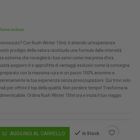
Tasse incluse
 conosciuto? Con Rush Winter 10ml, ti attende un'esperienza
esto prodigio della natura racchiude una formula dalle intensità
za estrema che risveglierà i tuoi sensi come mai prima d'ora.
uista-poppers.it e approfitta di vantaggi esclusivi come la consegna
è preparato con la massima cura in un pacco 100% anonimo e
e serenamente la tua esperienza senza preoccupazioni. Qui trovi solo
onati per offrire il top della qualità. Non perdere tempo! Trasforma la
dimenticabile. Ordina Rush Winter 10ml ora e inizia il tuo viaggio
favorite_border
AGGIUNGI AL CARRELLO
In Stock