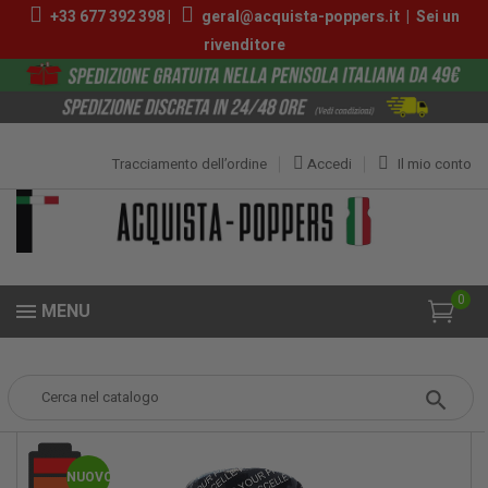
+33 677 392 398 |
geral@acquista-poppers.it
|
Sei un
rivenditore
Tracciamento dell’ordine
Accedi
Il mio conto
0
MENU
Popper
Poppers Grandi
Stoke Mega Power 25ml
NUOVO