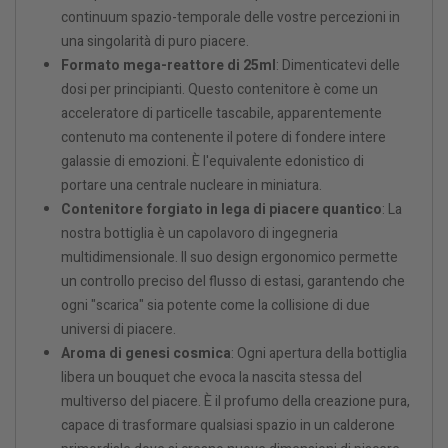
continuum spazio-temporale delle vostre percezioni in
una singolarità di puro piacere.
Formato mega-reattore di 25ml
: Dimenticatevi delle
dosi per principianti. Questo contenitore è come un
acceleratore di particelle tascabile, apparentemente
contenuto ma contenente il potere di fondere intere
galassie di emozioni. È l'equivalente edonistico di
portare una centrale nucleare in miniatura.
Contenitore forgiato in lega di piacere quantico
: La
nostra bottiglia è un capolavoro di ingegneria
multidimensionale. Il suo design ergonomico permette
un controllo preciso del flusso di estasi, garantendo che
ogni "scarica" sia potente come la collisione di due
universi di piacere.
Aroma di genesi cosmica
: Ogni apertura della bottiglia
libera un bouquet che evoca la nascita stessa del
multiverso del piacere. È il profumo della creazione pura,
capace di trasformare qualsiasi spazio in un calderone