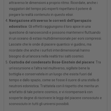
attraverso le dimensioni a proprio ritmo. Ricordate, anche i
viaggiatori del tempo più esperti rispettano il potere di
piegare la realtà contenuto in questo elisir.
Navigazione attraverso le correnti dell'iperspazio
edonistico
: Gli effetti raggiungono il loro apice in una
questione di nanosecondi e possono mantenervi fluttuando
in un oceano di estasi multidimensionale per eoni compressi.
Lasciate che le onde di piacere quantico vi guidino, ma
ricordate che anche i surfisti interdimensionali hanno
bisogno di un'ancora nella realtà tra i salti cosmici.
Custodia del condensato Bose-Einstein del piacere
: Tra
un'escursione e l'altra nel multiverso, sigillate bene la
bottiglia e conservatela in un luogo che esista fuori dal
tempo e dallo spazio, come se fosse il cuore di una stella di
neutroni edonistica. Trattatela con il rispetto che merita un
artefatto di tale potere cosmico, e vi ricompenserà con
scoperte degne di riscrivere le leggi del piacere conosciuto e
sconosciuto in tutti gli universi possibili.