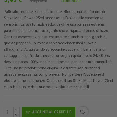
10,90 €
Tasse incluse
Raffinato, potente e incredibilmente efficace, questo flacone di
Stoke Mega Power 25ml rappresenta l'apice delle esperienze
sensoriali. La sua formula esclusiva offre una purezza estrema,
garantendo un aroma travolgente che conquista al primo utilizzo.
Con una concentrazione attentamente bilanciata, ogni goccia di
questo popper è un invito a esplorare dimensioni nuove e
affascinanti. Acquistando su acquista-poppers.it, beneficerai di
vantaggi unici: sfrutta la nostra consegna rapida in sole 24/48 ore,
ricevi un pacco 100% anonimo e discreto, per una totale tranquillità.
Tutti i nostri prodotti sono originali e garantiti, assicurandoti
un'esperienza senza compromessi. Non perdere l'occasione di
elevare le tue esperienze. Ordina ora il tuo Stoke Mega Power 25ml
e lasciati stupire dalle sue potenzialità inimmaginabili!
favorite_border
AGGIUNGI AL CARRELLO