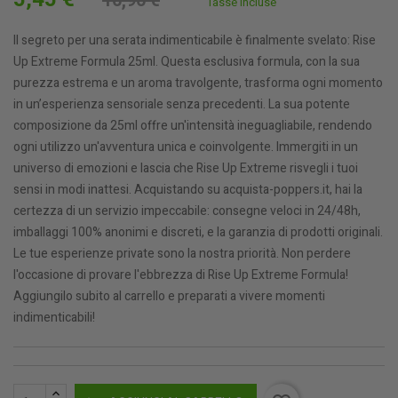
10,90 €
Tasse incluse
Il segreto per una serata indimenticabile è finalmente svelato: Rise
Up Extreme Formula 25ml. Questa esclusiva formula, con la sua
purezza estrema e un aroma travolgente, trasforma ogni momento
in un’esperienza sensoriale senza precedenti. La sua potente
composizione da 25ml offre un'intensità ineguagliabile, rendendo
ogni utilizzo un'avventura unica e coinvolgente. Immergiti in un
universo di emozioni e lascia che Rise Up Extreme risvegli i tuoi
sensi in modi inattesi. Acquistando su acquista-poppers.it, hai la
certezza di un servizio impeccabile: consegne veloci in 24/48h,
imballaggi 100% anonimi e discreti, e la garanzia di prodotti originali.
Le tue esperienze private sono la nostra priorità. Non perdere
l'occasione di provare l'ebbrezza di Rise Up Extreme Formula!
Aggiungilo subito al carrello e preparati a vivere momenti
indimenticabili!