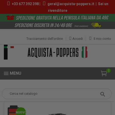
+33 677 392 398 |
geral@acquista-poppers.it
|
Sei un
rivenditore
Tracciamento dell’ordine
Accedi
Il mio conto
0
MENU
Popper
Poppers Grandi
Rise Up Extreme Formula 25ml
NUOVO