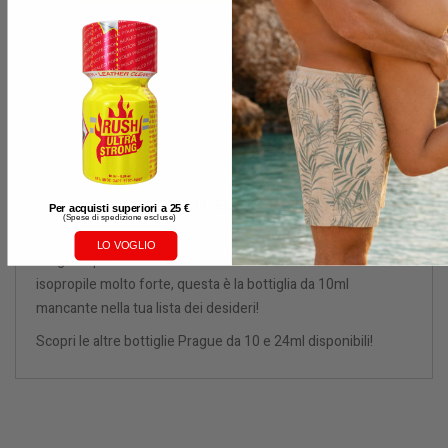
CONDIVIDI
DESCRIZIONE
DETTAGLI DEL PRODOTTO
Per acquisti superiori a 25 €
(
Spese di spedizione escluse)
LO VOGLIO
Prague Special Platinum ti farà vibrare! Con una formula di
isopropile molto forte, questa è la bottiglia da 10ml
mancante nella tua lista dei desideri!
Scopri le altre bottiglie Prague da 10 e 24ml disponibili!