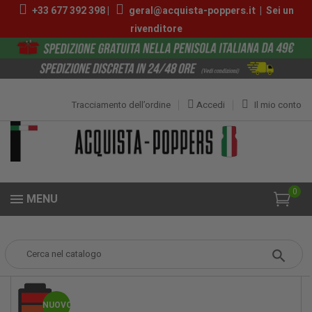
+33 677 392 398 |
geral@acquista-poppers.it
|
Sei un
rivenditore
Tracciamento dell’ordine
Accedi
Il mio conto
0
MENU
Popper
Poppers Piccoli
Prague Special Platinum 10ml
NUOVO