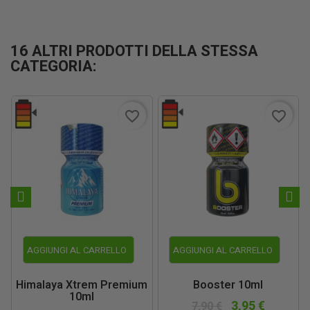
16 ALTRI PRODOTTI DELLA STESSA
CATEGORIA:
favorite_border
favorite_border
AGGIUNGI AL CARRELLO
AGGIUNGI AL CARRELLO
Himalaya Xtrem Premium
Booster 10ml
10ml
3,95 €
7,90 €