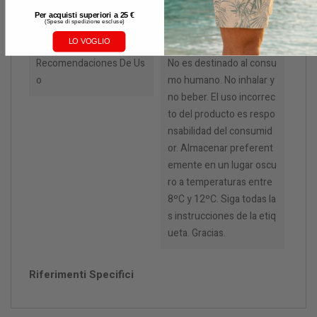
Composizione
Nitrito de isopropilo - CA
Per acquisti superiori a 25 €
(
Spese di spedizione escluse)
S 541-42-4
LO VOGLIO
Recomendaciones De Us
No es destinado al consu
O
mo humano. No inhalar y
no beber. El uso incorrec
to del producto es respo
nsabilidad del consumid
or. Almacenar preferent
emente en un lugar oscu
ro a temperaturas entre
8ºC y 12ºC. Siga todas la
s instrucciones de la etiq
ueta. Gracias.
Riferimenti Specifici