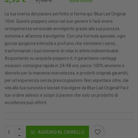
7,90 €
Tasse incluse
La tua ricerca del piacere perfetto si ferma qui: Blue Lad Original
10ml. Questo poppers unico nel suo genere ti farà vivere
un'esperienza sensoriale avvolgente grazie alla sua purezza
estrema e all'aroma travolgente. Con una formula speciale, ogni
goccia sprigiona intensità e profumo che stimolano i sensi,
trasformando i tuoi momenti di relax in attimi indimenticabili.
Acquistando su acquista-poppers.it, ti garantiamo vantaggi
esclusivi: consegna rapida in 24/48 ore, pacco 100% anonimo e
discreto per la massima riservatezza, e prodotti originali garantiti,
per un’esperienza senza preoccupazioni. Non aspettare oltre, dai
vita alla tua curiosità e lasciati travolgere da Blue Lad Original! Fai il
tuo ordine adesso e scopri il piacere che solo un prodotto di
eccellenza può offrirti.
favorite_border
AGGIUNGI AL CARRELLO