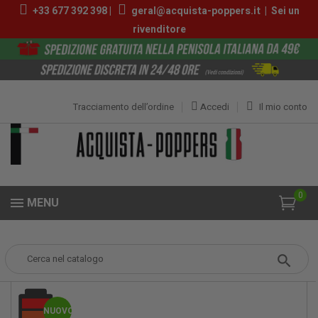
+33 677 392 398 |
geral@acquista-poppers.it
|
Sei un
rivenditore
Tracciamento dell’ordine
Accedi
Il mio conto
0
MENU
Popper
Poppers Piccoli
Blue Lad Original 10ml
NUOVO