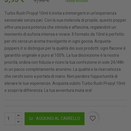
7,90 €
Tasse incluse
Turbo Rush Propyl 10ml ti invita a immergerti in un'esperienza
sensoriale senza pari. Con la sua molecola di propile, questo popper
offre una pura potenza che stimola e affascina, regalandoti un
momento di euforia intensa e vivace. Il formato da 10ml è perfetto
per chi cerca un aroma travolgente in ogni goccia. Acquista-
poppers.it si distingue per la qualità dei suoi prodotti: ogni flacone è
garantito originale e puro al 100%. La tua discrezione è la nostra
priorità; ordina con fiducia e ricevi la tua confezione in sole 24/48h
in un pacco completamente anonimo. La qualità e la riservatezza
che cerchi sono a portata di mano. Non perdere l'opportunità di
elevare le tue esperienze. Acquista subito Turbo Rush Propyl 10ml
e scopri la differenza. La tua avventura inizia ora!
favorite_border
AGGIUNGI AL CARRELLO