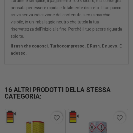
L'ordine è semplice, il pagamento 100% sicuro, e la consegna
pensata per essere rapida e totalmente discreta. Il tuo pacco
arriva senza indicazione del contenuto, senza marchio
visibile, in un imballaggio neutro che tutela la tua
riservatezza dall'inizio alla fine. Perché il tuo piacere riguarda
solo te.
Il rush che conosci. Turbocompresso. È Rush. È nuovo. È
adesso.
16 ALTRI PRODOTTI DELLA STESSA
CATEGORIA:
favorite_border
favorite_border