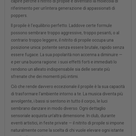
capire perché il nitrito di propile è diventato la molecola di
riferimento per un'intera generazione di appassionati di
poppers.
Il propile è l'equilibrio perfetto. Laddove certe formule
possono sembrare troppo aggressive, troppo pesanti, o al
contrario troppo leggere, il nitrito di propile occupa una
posizione unica: potente senza essere brutale, rapido senza
essere fugace. La sua popolarità non accenna a diminuire —
e per una buona ragione: i suoi effetti forti e immediati lo
rendono un alleato indispensabile sia delle serate più
sfrenate che dei momenti più intimi.
Ciò che rende davvero eccezionale il propile è la sua capacità
di trasformare l'ambiente intorno a te. La musica diventa più
avvolgente, i bassi si sentono in tutto il corpo, le luci
sembrano danzare in modo diverso. Ogni dettaglio
sensoriale acquista un'altra dimensione. In club, durante
eventi artistici, in feste private — il nitrito di propile si impone
naturalmente come la scelta di chi vuole elevare ogni istante