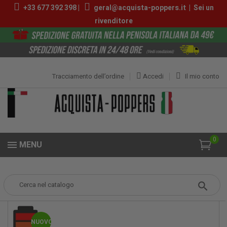
+33 677 392 398 |
geral@acquista-poppers.it
|
Sei un
rivenditore
Tracciamento dell’ordine
Accedi
Il mio conto
0
MENU
Popper
Poppers Piccoli
Turbo Rush Propyl 10ml
NUOVO