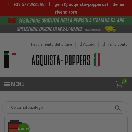
+33 677 392 398 |
geral@acquista-poppers.it
|
Sei un
rivenditore
Tracciamento dell’ordine
Accedi
Il mio conto
0
MENU
Popper
Poppers Piccoli
Rush Ultra Strong Butanol 10ml
NUOVO