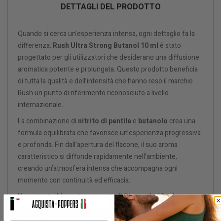
DETTAGLI DEL PRODOTTO
Quando si cerca un’esperienza intensa, ogni dettaglio fa la
differenza.
Rush Ultra Strong Butanol 10 ml
è stato
progettato per gli utilizzatori che desiderano una diffusione
aromatica potente e prolungata. Questo prodotto beneficia
di tutta la qualità e dell’intensità che hanno reso il marchio
Rush un punto di riferimento riconosciuto a livello
internazionale.
La combinazione di
nitrito di pentile
e
butanolo
crea una
formula equilibrata che favorisce un’esperienza progressiva
e profonda. Fin dall’apertura del flacone, il suo aroma
caratteristico si diffonde rapidamente nell’ambiente,
creando un’atmosfera intensa che accompagna ogni
momento con continuità ed efficacia.
Nonostante il formato compatto, il flacone da
10 ml
garantisce un’ottima durata d’utilizzo. È ideale per chi cerca
un prodotto discreto, facile da trasportare e semplice da