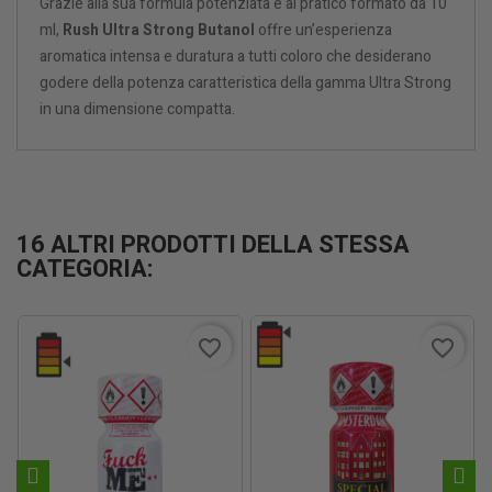
Grazie alla sua formula potenziata e al pratico formato da 10
ml,
Rush Ultra Strong Butanol
offre un’esperienza
aromatica intensa e duratura a tutti coloro che desiderano
godere della potenza caratteristica della gamma Ultra Strong
in una dimensione compatta.
16 ALTRI PRODOTTI DELLA STESSA
CATEGORIA:
favorite_border
favorite_border