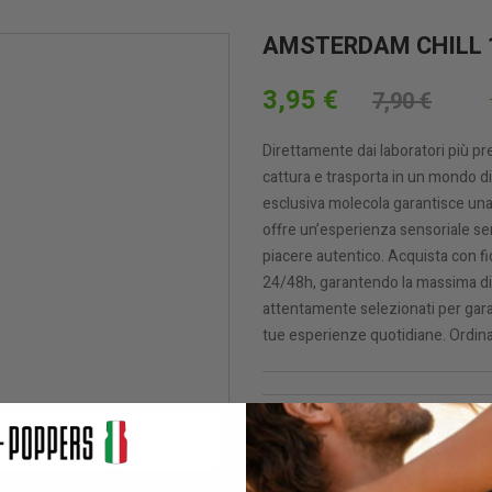
AMSTERDAM CHILL
3,95 €
7,90 €
Direttamente dai laboratori più p
cattura e trasporta in un mondo di
esclusiva molecola garantisce una
offre un’esperienza sensoriale sen
piacere autentico. Acquista con f
24/48h, garantendo la massima di
attentamente selezionati per garan
tue esperienze quotidiane. Ordina 
QUANTITÀ