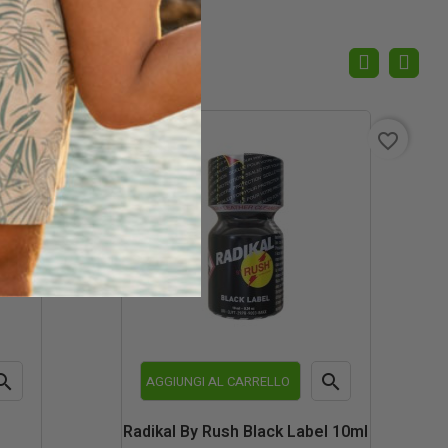
favorite_border
favorite_border


AGGIUNGI AL CARRELLO
teprima
Anteprima
Radikal By Rush Black Label 10ml