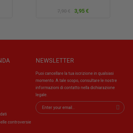
3,95 €
7,90 €
NDA
NEWSLETTER
Puoi cancellare la tua iscrizione in qualsiasi
momento. A tale scopo, consultare le nostre
informazioni di contatto nella dichiarazione
legale.
dati
elle controversie