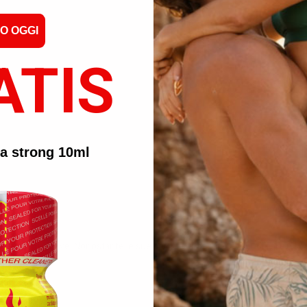
CONDIVIDI
O OGGI
ATIS
ra strong 10ml
stre aspettative. Nonostante le sue piccole dimensioni e i suoi forti effett