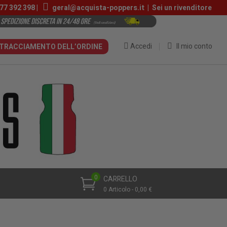
77 392 398 |
geral@acquista-poppers.it
|
Sei un rivenditore
Accedi
Il mio conto
TRACCIAMENTO DELL’ORDINE
0
CARRELLO
0 Articolo - 0,00 €