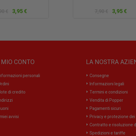
3,95 €
3,95 €
90 €
7,90 €
L MIO CONTO
LA NOSTRA AZIE
nformazioni personali
Consegne
rdini
Informazioni legali
ote di credito
Termini e condizioni
ndirizzi
Vendita di Popper
uoni
Pagamenti sicuri
 miei avvisi
Privacy e protezione dei 
Contratto e risoluzione d
Spedizioni e tariffe