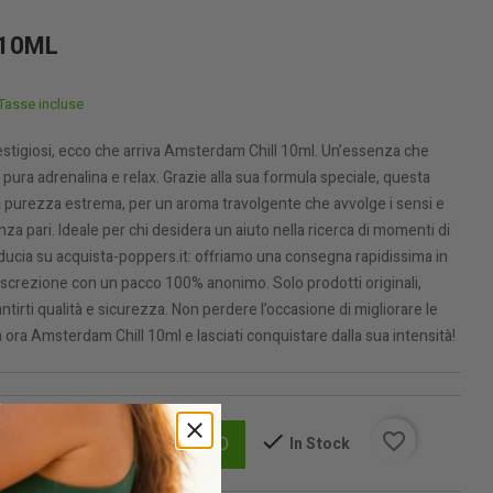
 10ML
Tasse incluse
restigiosi, ecco che arriva Amsterdam Chill 10ml. Un’essenza che
 pura adrenalina e relax. Grazie alla sua formula speciale, questa
 purezza estrema, per un aroma travolgente che avvolge i sensi e
za pari. Ideale per chi desidera un aiuto nella ricerca di momenti di
iducia su acquista-poppers.it: offriamo una consegna rapidissima in
screzione con un pacco 100% anonimo. Solo prodotti originali,
tirti qualità e sicurezza. Non perdere l’occasione di migliorare le
ora Amsterdam Chill 10ml e lasciati conquistare dalla sua intensità!
favorite_border
AGGIUNGI AL CARRELLO
In Stock