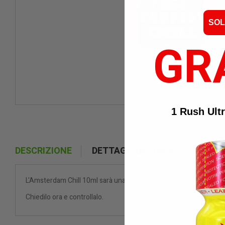
SOL
GR
1 Rush Ult
DESCRIZIONE
DETTAGLI DEL PRODOTTO
L'Amsterdam Chill 10ml sarà una bottiglia che soddisfa tutte le vo
Chiedilo ora e controllalo.