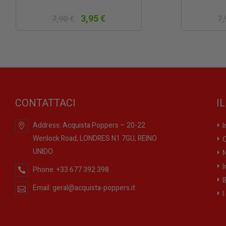
3,95 €
7,90 €
7,
CONTATTACI
I
Address:
Acquista Poppers – 20-22
I
Wenlock Road, LONDRES N1 7GU, REINO
O
UNIDO
N
I
Phone:
+33 677 392 398
B
Email:
geral@acquista-poppers.it
I